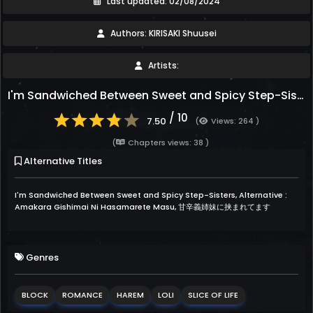
Last updated: 02/08/2024
Authors: KIRISAKI Shuusei
Artists:
I'm Sandwiched Between Sweet and Spicy Step-Sisters
/ 10
7.50
(
Views: 264 )
(
Chapters views: 38 )
Alternative Titles
I'm Sandwiched Between Sweet and Spicy Step-Sisters, Alternative :
Amakara Gishimai Ni Hasamarete Masu, 甘辛義姉妹に挟まれてます
Genres
BLOCK
ROMANCE
HAREM
LOLI
SLICE OF LIFE