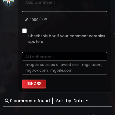
Add comment
/1000
1000
Check this box if your comment contains
spoilers
Attachement
Images sources allowed are :
imgur.com
,
imgbox.com
,
imgpile.com
SEND
0
comments found
Sort by
Date