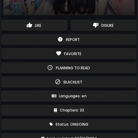
thumb_up
thumb_down
LIKE
DISLIKE
report
REPORT
favorite
FAVORITE
schedule
PLANNING TO READ
block
BLACKLIST
Languages: en
Chapters: 33
Status: ONGOING