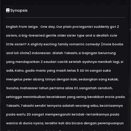
Synopsis
English From Seiga : One day, Our plain protagonist suddenly got 2
sisters, a big-breasted gentle older sister type and a devilish cute
little sister!? A slightly exciting family romantic comedy! (more boobs
and loli cliche) Indonesian: dialah Takashi, si bajingan beruntung
yang mendapatkan 2 saudari cantik setelah ayahnya menikah lagi, si
adik, Kaho, gadis manis yang masih kelas 5 SD ini sangat suka
mengelus peler abang tirinya dengan kaki, sedangkan sang kakak,
Suzuha, mahasiswi tahun pertama alias D1, sangatlah ceroboh,
sehingga menimbulkan kecelakaan yang sering berakibat erotis pada
Takashi, Takashi sendiri ternyata adalah seorang wibu, kecintaannya
pada waifu 2D sangat mempengaruhi ketidak-tertarikannya pada
wanita di dunia nyata, terakhir kali dia bicara dengan perempuanpun