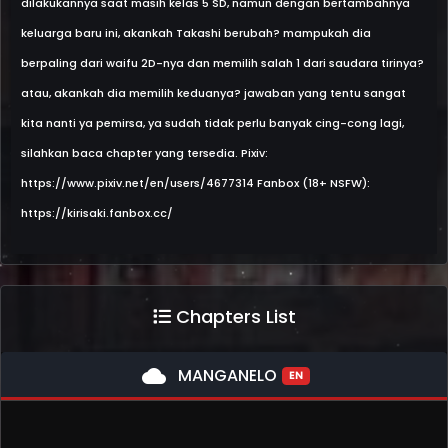
dilakukannya saat masih kelas 5 SD, namun dengan bertambahnya
keluarga baru ini, akankah Takashi berubah? mampukah dia
berpaling dari waifu 2D-nya dan memilih salah 1 dari saudara tirinya?
atau, akankah dia memilih keduanya? jawaban yang tentu sangat
kita nanti ya pemirsa, ya sudah tidak perlu banyak cing-cong lagi,
silahkan baca chapter yang tersedia. Pixiv:
https://www.pixiv.net/en/users/4677314 Fanbox (18+ NSFW):
https://kirisaki.fanbox.cc/
Chapters List
cloud
MANGANELO
EN