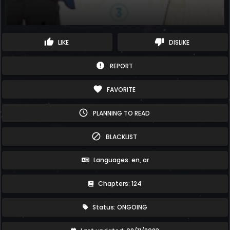
thumb_up
thumb_down
LIKE
DISLIKE
report
REPORT
favorite
FAVORITE
schedule
PLANNING TO READ
block
BLACKLIST
Languages: en, ar
Chapters: 124
Status: ONGOING