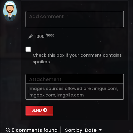
Add comment
/1000
1000
Check this box if your comment contains
spoilers
Attachement
Images sources allowed are :
imgur.com
,
imgbox.com
,
imgpile.com
SEND
0
comments found
Sort by
Date