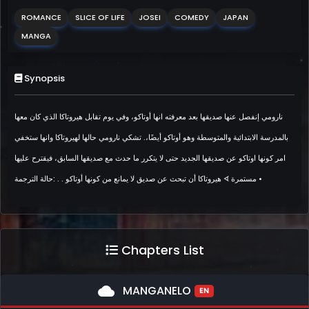
ROMANCE
SLICE OF LIFE
JOSEI
COMEDY
JAPAN
MANGA
Synopsis
نارومي إنفصل عنها صديقها بعد معرفته انها أوتاكو، وفي يوم تقابل هيروتاكا الذي كان معها
بالمدرسة الابتدائية والمتوسطة وهو أوتاكو أيضًا،. تشكي نارومي حالها لهيروتاكا وانها ستخفي
امر كونها اوتاكو عن صديقها الجديد حتى لا يتكرر ما حدث مع صديقها السابق، فيقترح عليها
هيروتاكا أن تبحث عن صديق لا يمانع من كونها أوتاكو . . :حالة الترجمة ᗏ مستمرة •
Chapters List
cloud
MANGANELO
EN