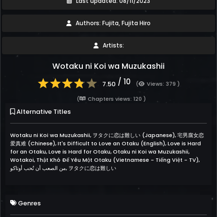
Last updated: 08/11/2023
Authors: Fujita, Fujita Hiro
Artists:
Wotaku ni Koi wa Muzukashii
/ 10
7.50
(
Views: 379 )
(
Chapters views: 120 )
Alternative Titles
Wotaku ni Koi wa Muzukashii, ヲタクに恋は難しい (Japanese), 宅男腐女恋
爱真难 (Chinese), It's Difficult to Love an Otaku (English), Love is Hard
for an Otaku, Love is Hard for Otaku, Otaku ni Koi wa Muzukashii,
Wotakoi, Thật Khó Để Yêu Một Otaku (Vietnamese - Tiếng Việt - TV),
من الصعب أن تُحب أوتاكو, ヲタクに恋は難しい
Genres