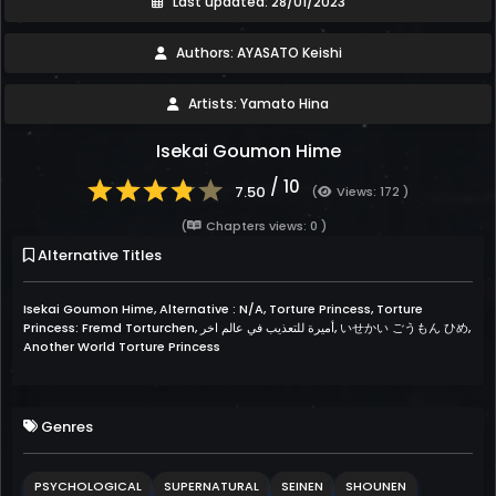
Last updated: 28/01/2023
Authors: AYASATO Keishi
Artists: Yamato Hina
Isekai Goumon Hime
/ 10
7.50
(
Views: 172 )
(
Chapters views: 0 )
Alternative Titles
Isekai Goumon Hime, Alternative : N/A, Torture Princess, Torture
Princess: Fremd Torturchen, أميرة للتعذيب في عالم اخر, いせかい ごうもん ひめ,
Another World Torture Princess
Genres
PSYCHOLOGICAL
SUPERNATURAL
SEINEN
SHOUNEN