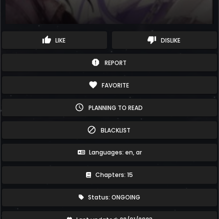
thumb_up
thumb_down
LIKE
DISLIKE
report
REPORT
favorite
FAVORITE
schedule
PLANNING TO READ
block
BLACKLIST
Languages: en, ar
Chapters: 15
Status: ONGOING