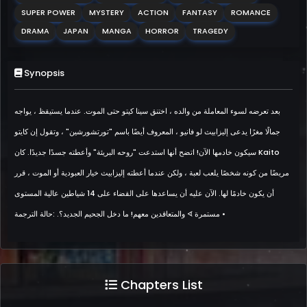
SUPER POWER
MYSTERY
ACTION
FANTASY
ROMANCE
DRAMA
JAPAN
MANGA
HORROR
TRAGEDY
Synopsis
بعد تعرضه لسوء المعاملة من والده ، اختنق سينا ​​كيتو حتى الموت. عندما يستيقظ ، يواجه
جمالًا مغرًا يدعى إليزابيث لو فانيو ، المعروف أيضًا باسم "تورتشورشين" ، وتقول إن كايتو
سيكون خادمها الآن! اتضح أنها استدعت "روحه البريئة" وأعطته جسدًا جديدًا. كان Kaito
مريضًا من كونه شخصًا يلعب لعبة ، ولكن عندما أعطته إليزابيث خيار العبودية أو الموت ، قرر
أن يكون خادمًا لها. الآن عليه أن يساعدها على القضاء على 14 شياطين عالية المستوى
والمتعاقدين معهم! ما دخل الجحيم الجديد؟. :حالة الترجمة ᗏ مستمرة •
Chapters List